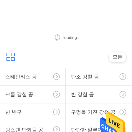
하
여
공
loading...
장
여
모든
행
스테인리스 공
탄소 강철 공
품
크롬 강철 공
빈 강철 공
질
관
빈 반구
구멍을 가진 강철 공
리
텅스텐 탄화물 공
단단한 알루미늄 공