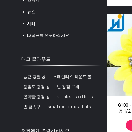
연락처
뉴스
사례
따옴표를 요구하십시오
태그 클라우드
둥근 강철 공
스테인리스 라운드 볼
정밀도 강철 공
빈 강철 구체
연약한 강철 공
stainless steel balls
G100 
빈 금속구
small round metal balls
공 1/2
저희에게 연락하십시오