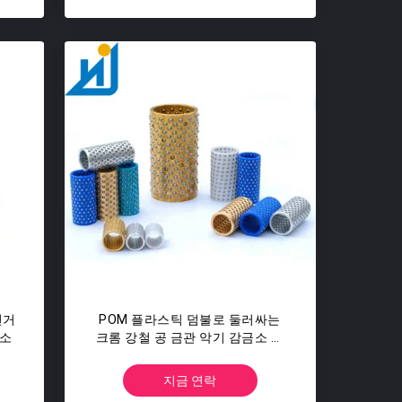
전거
POM 플라스틱 덤불로 둘러싸는
금소
크롬 강철 공 금관 악기 감금소 알
루미늄 리테이너 감금소 공
지금 연락