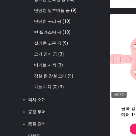
단단한 알루미늄 공
(9)
단단한 구리 공
(10)
빈 플라스틱 공
(13)
실리콘 고무 공
(9)
요가 안마 공
(3)
버키볼 자석
(3)
강철 탄 강철 모래
(9)
가는 매체 공
(3)
회사 소개
금속 강
공장 투어
미터 1
품질 관리