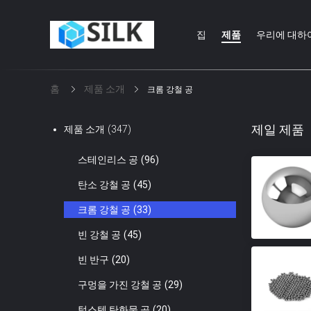
집
제품
우리에 대하
홈
제품 소개
크롬 강철 공
제일 제품
제품 소개
(347)
스테인리스 공
(96)
탄소 강철 공
(45)
크롬 강철 공
(33)
빈 강철 공
(45)
빈 반구
(20)
구멍을 가진 강철 공
(29)
텅스텐 탄화물 공
(20)