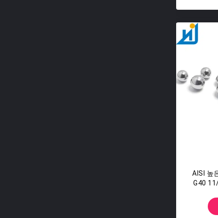
AISI 
G40 11