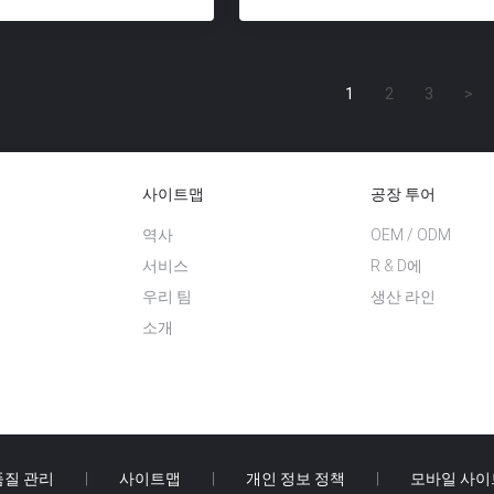
1
2
3
>
사이트맵
공장 투어
역사
OEM / ODM
서비스
R & D에
우리 팀
생산 라인
소개
품질 관리
|
사이트맵
|
개인 정보 정책
|
모바일 사이