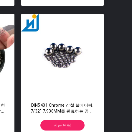
위한
DIN5401 Chrome 강철 볼베어링,
강철
7/32" 7.938MM를 완료하는 공 강
철 공
지금 연락