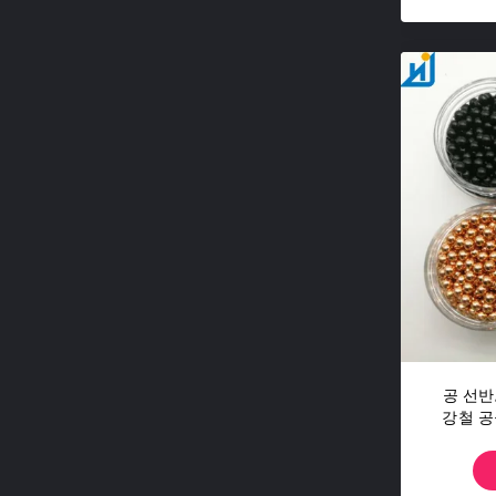
공 선반
강철 공
서 6