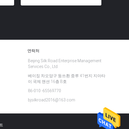
연락처
Beijing Silk Road Enterprise Management
Services Co., Ltd.
베이징 차오양구 둥쓰환 중루 41번지 지아타
이 국제 맨션 16층 B호
86-010 -65569770
bjsilkroad2016@163.com
트