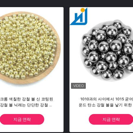
500 G200을 지니는 0.5 밀리미
AISI 1010 반사경은 고무총을 
지 50.8 밀리미터 단단한 정확성
밀리미터 탄소 강철 볼을 닦
난흑연화성 탄소 강철을 도매하
세요
지금 연락
지금 연락