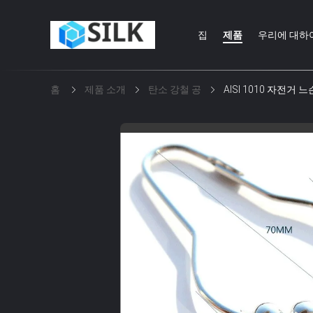
집
제품
우리에 대하
홈
제품 소개
탄소 강철 공
AISI 1010 자전거