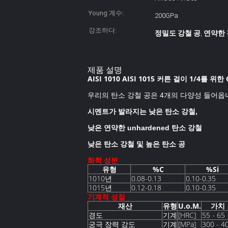
Young 계수:
200GPa
강조하다:
정밀도 강철 공
연약한 
,
제품 설명
AISI 1010 AISI 1015 커튼 걸이 1/4를 
우리의 탄소 강철 공은 4개의 다양성 들어옵
시멘트가 발라지는 낮은 탄소 강철,
낮은 연약한 unhardened 탄소 강철
낮은 탄소 강철 및 높은 탄소 공
화학 성분
유형
%C
%Si
1010년
0.08-0.13
0.10-0.35
1015년
0.12-0.18
0.10-0.35
기계적 성질
재산
유형
U.o.M.
가치
경도
기계
[HRC]
55 - 65
궁극 장력 강도
기계
[MPa]
300 - 4