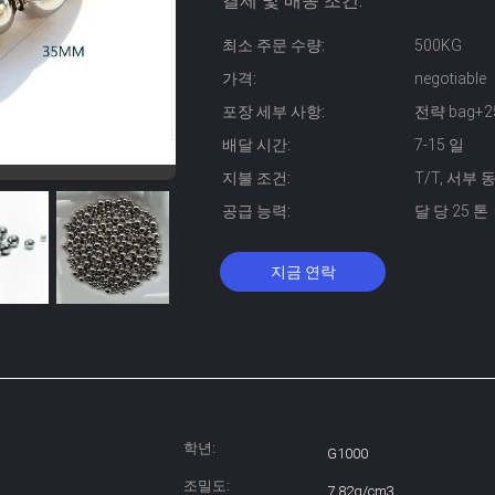
결제 및 배송 조건:
최소 주문 수량:
500KG
가격:
negotiable
포장 세부 사항:
전략 bag+2
배달 시간:
7-15 일
지불 조건:
T/T, 서부 동맹
공급 능력:
달 당 25 톤
지금 연락
학년:
G1000
조밀도:
7.82g/cm3