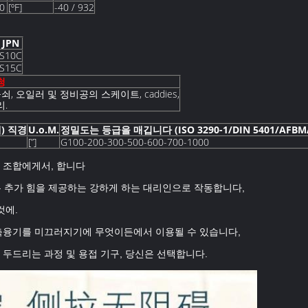
00
[ºF]
-40 / 932
JPN
S10C
S15C
청
, 오일러 및 정비공의 스케이트, caddies,
리.
) 직경
U.o.M.
정밀도는 등급을 매깁니다 (ISO 3290-1/DIN 5401/AFBM
[”]
G100-200-300-500-600-700-1000
 조합에게서, 합니다
소는 추가 힘을 제공하는 강하게 하는 대리인으로 작동합니다,
것에.
 축융기를 미끄러지기에 무엇이든에서 이용될 수 있습니다,
 두드리는 과정 및 용접 기구, 당신은 선택합니다.