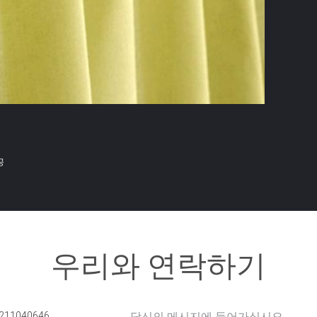
공
우리와 연락하기
211040646
당신의 메시지에 들어가십시오