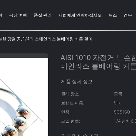
여
공장 여행
품질 관리
저희에게 연락하십시오
뉴스
경우
 느슨한 강철 공, 1/4의 스테인리스 볼베어링 커튼 걸이
AISI 1010 자전거 느슨
테인리스 볼베어링 커튼
제품 상세 정보:
원래 장소:
중국
브랜드 이름:
Silk
인증:
SGS ISO
모델 번호:
1/4 인치 6