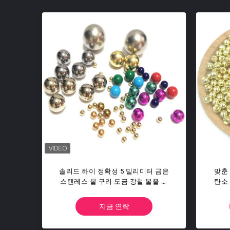
은 자
1/8과의 사이에서 " 3.175MM 자전거
공 G
 위해
강철 볼을 낳기 위한 Q235 G100 -
터 내
G1000 정확성 강철 볼
해방 
지금 연락