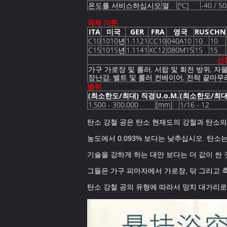
온도를 서비스하십시오
열
[ºC]
-40 / 5
국제 기준
ITA
미국
GER
FRA
영국
RUS
CHN
C10
1010년
1.1121
CC10
040A10
10
10
C15
1015년
1.1141
XC12
080M15
15
15
신
가구 가로장 및 롤러, 서랍 및 회전 방위, 자물쇠
장난감, 벨트 및 롤러 컨베이어, 전락 끝마무
범위
(최소한도/최대) 직경
U.o.M.
(최소한도/최대
1.500 - 300.000
[mm]
1/16 - 12
탄소 강철 공은 탄소 현재도의 강철과 탄소의
농도에서 0.093% 보다는 낮추십시오. 탄
기술을 강하게 하는 대안 보다는 더 값이 싼 
그들은 가구 피마자에서 가로장, 닦 그리고
탄소 강철 공의 유형에 따라서 망치 대가리로