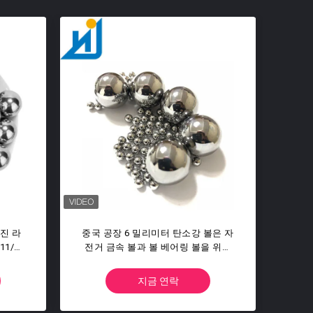
위해 8
26.9875mm 1-1/16 Inch G100 G200
솔리
았습니다
Steel Grinding Ball
스텐
지금 연락