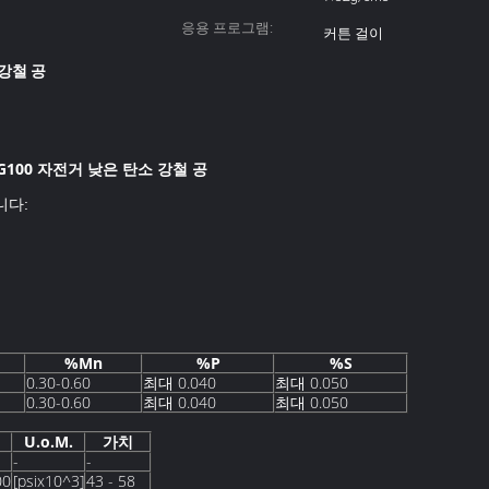
응용 프로그램:
커튼 걸이
강철 공
위한 G100 자전거 낮은 탄소 강철 공
니다:
%Mn
%P
%S
0.30-0.60
최대 0.040
최대 0.050
0.30-0.60
최대 0.040
최대 0.050
U.o.M.
가치
-
-
00
[psix10^3]
43 - 58