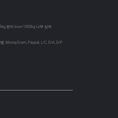
5kg 판지 box+1000kg 나무 상자
, MoneyGram, Paypal, L/C, D/A, D/P