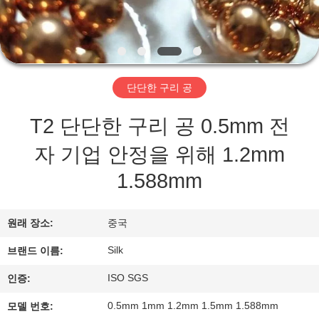
하
여
공
단단한 구리 공
장
T2 단단한 구리 공 0.5mm 전
여
자 기업 안정을 위해 1.2mm
행
1.588mm
품
원래 장소:
중국
질
Silk
브랜드 이름:
관
ISO SGS
인증:
리
0.5mm 1mm 1.2mm 1.5mm 1.588mm
모델 번호: