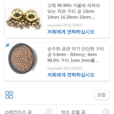
뉴
고체 99.99% 거울에 의하여
닦는 작은 구리 공 13mm
스
14mm 14.28mm 15mm
15.875mm
negotiable MOQ:500KG
저희에게 연락하십시오
경
우
순수한 금관 악기 단단한 구리
공 0.8mm - 50mm는 3mm
인
99.9% 구리 1mm 2mm를
4mm 포함합니다
negotiable MOQ:500KG
용
저희에게 연락하십시오
문
을
모든
요
구
스테인리스 공
탄소 강철 공