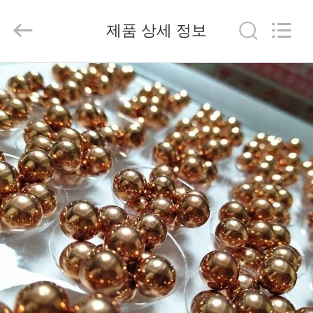
2026
Beijing
Silk
제품 상세 정보
Road
Enterprise
Management
Services
Co.,
집
Ltd..
All
Rights
Reserved.
제
품
우
리
에
대