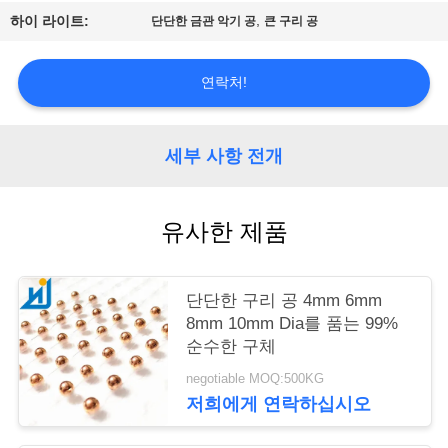
,
하이 라이트:
단단한 금관 악기 공
큰 구리 공
저
희
연락처!
에
게
세부 사항 전개
연
유사한 제품
락
하
단단한 구리 공 4mm 6mm
십
8mm 10mm Dia를 품는 99%
순수한 구체
시
negotiable MOQ:500KG
오
저희에게 연락하십시오