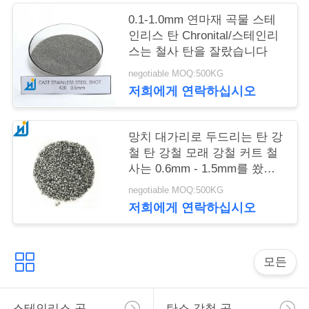
뉴
0.1-1.0mm 연마재 곡물 스테
인리스 탄 Chronital/스테인리
스
스는 철사 탄을 잘랐습니다
negotiable MOQ:500KG
경
저희에게 연락하십시오
우
망치 대가리로 두드리는 탄 강
철 탄 강철 모래 강철 커트 철
인
사는 0.6mm - 1.5mm를 쐈습
니다
용
negotiable MOQ:500KG
저희에게 연락하십시오
문
을
모든
요
구
스테인리스 공
탄소 강철 공