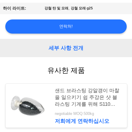
,
하이 라이트:
강철 탄 및 모래
강철 모래 g25
저
희
연락처!
에
게
세부 사항 전개
연
유사한 제품
락
하
샌드 브라스팅 강알갱이 마찰
십
을 일으키기 쉽 주강은 샷 블
라스팅 기계를 위해 S110
시
S170을 촬영했습니다
negotiable MOQ:500kg
오
저희에게 연락하십시오