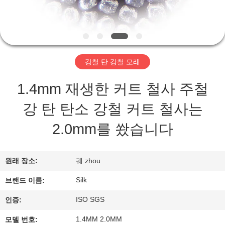
하
여
공
강철 탄 강철 모래
장
1.4mm 재생한 커트 철사 주철
여
강 탄 탄소 강철 커트 철사는
행
2.0mm를 쐈습니다
품
원래 장소:
궤 zhou
질
Silk
브랜드 이름:
관
ISO SGS
인증:
리
1.4MM 2.0MM
모델 번호: