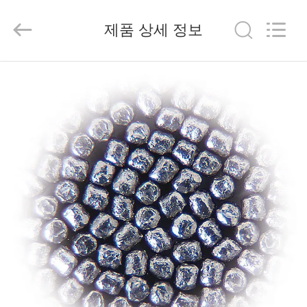
2026
Beijing
Silk
제품 상세 정보
Road
Enterprise
Management
Services
Co.,
집
Ltd..
All
Rights
Reserved.
제
품
우
리
에
대