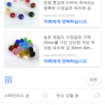
정원 훈장에 의하여 착색되는
뉴
명확한 수정같은 유리제 공
스
negotiable MOQ:500KG
저희에게 연락하십시오
경
높은 정밀도 수정같은 구체
우
25mm를 가진 단단한 작은 착
색된 유리제 공 30mm 40mm
50mm
인
negotiable MOQ:500KG
저희에게 연락하십시오
용
문
모든
을
요
스테인리스 공
탄소 강철 공
구