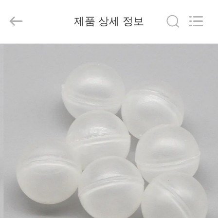
2026
Beijing
Silk
제품 상세 정보
Road
Enterprise
Management
Services
Co.,
집
Ltd..
All
Rights
Reserved.
제
품
우
리
에
대