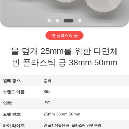
하
여
공
빈 플라스틱 공
장
물 덮개 25mm를 위한 다면체
여
빈 플라스틱 공 38mm 50mm
행
원래 장소:
중국
품
Silk
브랜드 이름:
질
ISO
인증:
관
25mm 38mm 50mm
모델 번호:
리
,
하이 라이트:
빈 폴리에틸렌 공
플라스틱 반구 구렁