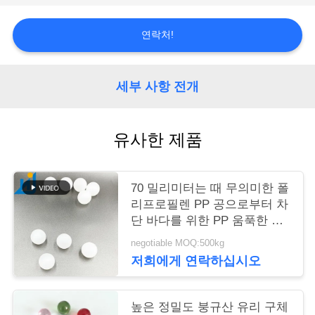
저
연락처!
희
에
세부 사항 전개
게
유사한 제품
연
락
70 밀리미터는 때 무의미한 폴
하
리프로필렌 PP 공으로부터 차
단 바다를 위한 PP 움푹한 볼
십
중공 플라스틱 공을 희게 합니
negotiable MOQ:500kg
시
다
저희에게 연락하십시오
오
높은 정밀도 붕규산 유리 구체