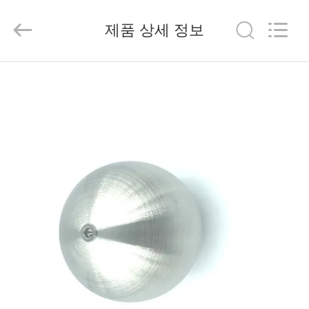
2026
Beijing
Silk
제품 상세 정보
Road
Enterprise
Management
Services
Co.,
집
Ltd..
All
Rights
Reserved.
제
품
우
리
에
대