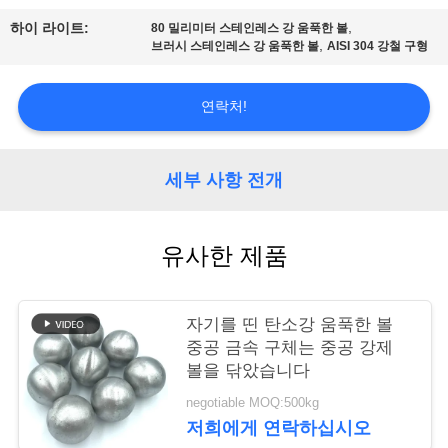
,
하이 라이트:
80 밀리미터 스테인레스 강 움푹한 볼
저
,
브러시 스테인레스 강 움푹한 볼
AISI 304 강철 구형
희
연락처!
에
게
세부 사항 전개
연
락
유사한 제품
하
십
자기를 띤 탄소강 움푹한 볼
중공 금속 구체는 중공 강제
시
볼을 닦았습니다
오
negotiable MOQ:500kg
저희에게 연락하십시오