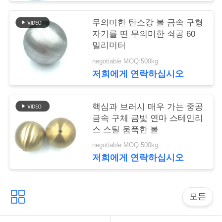
뉴
무의미한 탄소강 볼 금속 구형
스
자기를 띤 무의미한 쇠공 60
밀리미터
negotiable MOQ:500kg
경
저희에게 연락하십시오
우
핵심과 브러시 매우 가는 중공
인
금속 구체 금빛 연마 스테인리
스 스틸 움푹한 볼
용
negotiable MOQ:500kg
문
저희에게 연락하십시오
을
모든
요
구