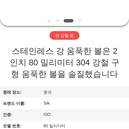
하
여
공
빈 강철 공
장
스테인레스 강 움푹한 볼은 2
여
인치 80 밀리미터 304 강철 구
행
형 움푹한 볼을 솔질했습니다
품
원래 장소:
중국
질
Silk
브랜드 이름:
관
ISO
인증:
리
모델 번호:
80 밀리미터