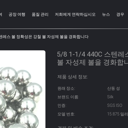
여
공장 여행
품질 관리
저희에게 연락하십시오
뉴스
경우
0C 스텐레스 볼 정확성은 강철 볼 자성제 볼을 경화합니다
5/8 1-1/4 440C 스
볼 자성제 볼을 경화합
제품 상세 정보:
원래 장소:
산둥 성
브랜드 이름:
Silk
인증:
SGS ISO
모델 번호:
15.875 밀