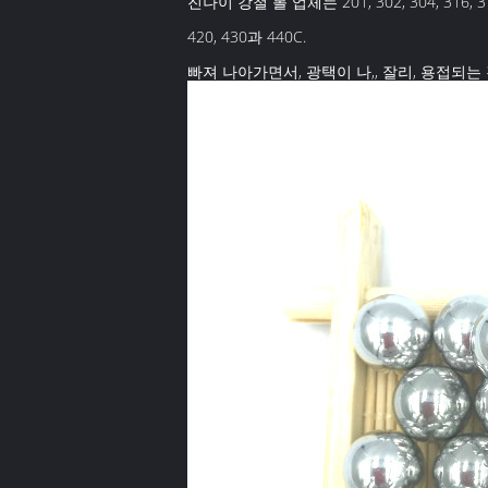
진나이 강철 볼 업체는 201, 302, 304, 3
420, 430과 440C.
빠져 나아가면서, 광택이 나,, 잘리, 용접되