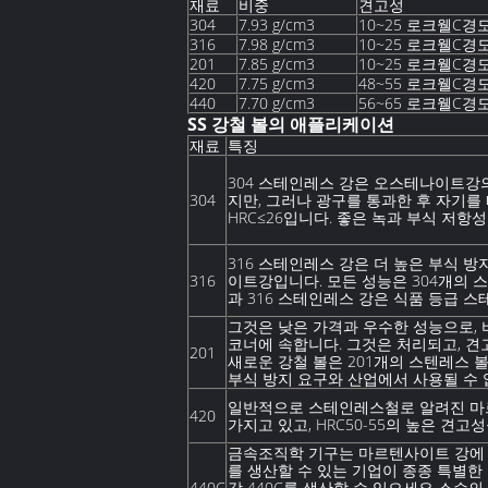
재료
비중
견고성
304
7.93 g/cm3
10~25 로크웰C경
316
7.98 g/cm3
10~25 로크웰C경
201
7.85 g/cm3
10~25 로크웰C경
420
7.75 g/cm3
48~55 로크웰C경
440
7.70 g/cm3
56~65 로크웰C경
SS 강철 볼의 애플리케이션
재료
특징
304 스테인레스 강은 오스테나이트강
304
지만, 그러나 광구를 통과한 후 자기를
HRC≤26입니다. 좋은 녹과 부식 저항
316 스테인레스 강은 더 높은 부식 방
316
이트강입니다. 모든 성능은 304개의 스
과 316 스테인레스 강은 식품 등급 
그것은 낮은 가격과 우수한 성능으로,
코너에 속합니다. 그것은 처리되고, 견고
201
새로운 강철 볼은 201개의 스텐레스 
부식 방지 요구와 산업에서 사용될 수
일반적으로 스테인레스철로 알려진 마르
420
가지고 있고, HRC50-55의 높은 견고
금속조직학 기구는 마르텐사이트 강에 속
를 생산할 수 있는 기업이 종종 특별
440C
강 440C를 생산할 수 있으세요 소수