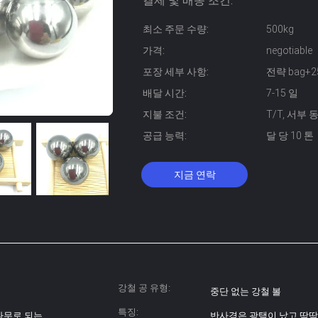
결제 및 배송 조건:
최소 주문 수량:
500kg
가격:
negotiable
포장 세부 사항:
전략 bag+2
배달 시간:
7-15 일
지불 조건:
T/T, 서부 동맹
공급 능력:
달 당 10 톤
지금 연락
강철 공 유형:
중단 없는 강철 볼
특징:
 나무로 되는
반사경은 광택이 났고 딱딱