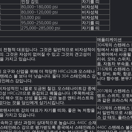
인장 강도
자기를 띠
도
80,000~180,000 psi
비자성체
도
80,000~120,000 psi
비자성체
도
53,000 psi
비자성체
도
95,000~250,000 psi
자기를 띠
도
275,000~285,000 psi
자기를 띠
애플리케이션
304개의 스텐레스
의 전형적 대표입니다. 그것은 일반적으로 비자성적이
팅에서 사용되고 의학
 띠. 그것은 자성이 없어질 수 있고 그것의 견고성이
드웨어에서 사용될 수
성을 가지고 있습니다.
리쉬, 모터, 스위치
품, 자동차 부속품, 
316개의 스텐레스
지 요구와 산업을 위해 더 적당한 HRC≤26과 오스테나
학 장비, 화학, 항
텐레스 볼 보다 더 낫습니다. 둘다 304 스테인레스 강
니다 향수병, 분무기
스테인레스 강입니다.
드.
 비자성적인 니켈로 도금된 철강, 오스테나이트강 중에
201개의 스텐레스
성 HRC≤28으로 용접되고 꿰뚫습니다. (주목하세요 :
램프, 스위치, 오토
볼이 해수 또는 산성 물질과) 같은 높은 앤티-러스트와
과 같은 프라스틱 
 없다는 것을 당신에게 상기시킵니다.
420개의 스텐레스
텐사이트 강의 대표가 자기를 띠와, 좋은 녹 저항을
서 일반적으로 사용
성을 가지고 있습니다.
스 강 태도, 플라스
하고 생산 과정이 상대적으로 높습니다. 440C 소재
한 스테인레스 강으로 평가받도록 중국에서 스테인레스
440C 스텐레스 
의 기업이 있습니다. 열처리 프로세스는 부서지도록 상
일반적으로 사용됩니다