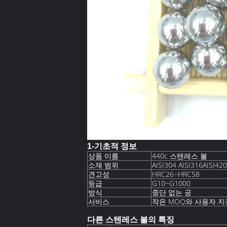
1-기초적 정보
상품 이름
440c 스텐레스 볼
소재 범위
AISI304 AISI316AISI42
견고성
HRC26~HRC58
등급
G10~G1000
방식
중단 없는 공
서비스
작은 MOQ와 사용자 지
다른 스텐레스 볼의 특징