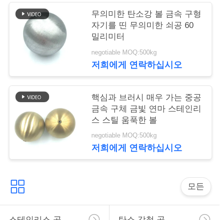
뉴
무의미한 탄소강 볼 금속 구형
자기를 띤 무의미한 쇠공 60
스
밀리미터
negotiable MOQ:500kg
경
저희에게 연락하십시오
우
핵심과 브러시 매우 가는 중공
금속 구체 금빛 연마 스테인리
인
스 스틸 움푹한 볼
용
negotiable MOQ:500kg
저희에게 연락하십시오
문
을
모든
요
구
스테인리스 공
탄소 강철 공