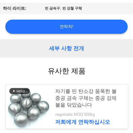
,
하이 라이트:
빈 금속구
빈 강철 구체
저
희
연락처!
에
게
세부 사항 전개
연
유사한 제품
락
하
자기를 띤 탄소강 움푹한 볼
십
중공 금속 구체는 중공 강제
볼을 닦았습니다
시
negotiable MOQ:500kg
오
저희에게 연락하십시오