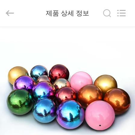
2026
Beijing
Silk
제품 상세 정보
Road
Enterprise
Management
Services
Co.,
집
Ltd..
All
Rights
Reserved.
제
품
우
리
에
대