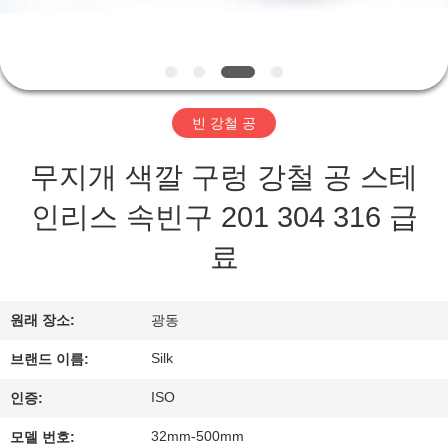
하
여
공
빈 강철 공
장
무지개 색깔 구렁 강철 공 스테
여
인리스 속빈구 201 304 316 급
행
료
품
원래 장소:
광동
질
Silk
브랜드 이름:
관
ISO
인증:
리
32mm-500mm
모델 번호: